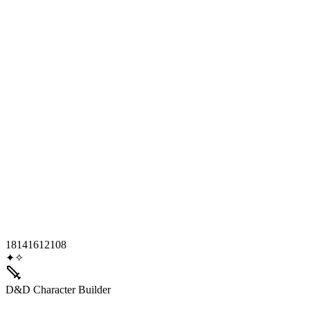
18
14
16
12
10
8
✦
✧
D&D Character Builder