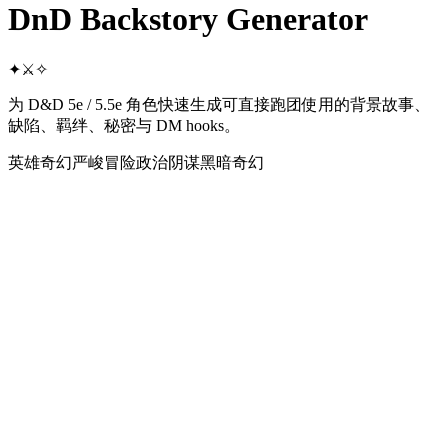
DnD Backstory
Generator
✦
⚔
✧
为 D&D 5e / 5.5e 角色快速生成可直接跑团使用的背景故事、
缺陷、羁绊、秘密与 DM hooks。
英雄奇幻
严峻冒险
政治阴谋
黑暗奇幻
角色概念
随机种子
I 模型
输出语言
族 / 血统
业 / 原型
景 / 出身
*
战役基调