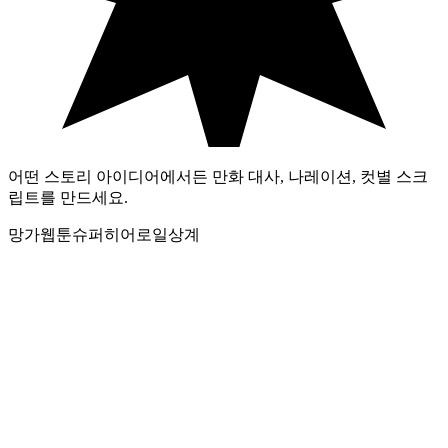
어떤 스토리 아이디어에서든 만화 대사, 나레이션, 컷별 스크
립트를 만드세요.
망가
웹툰
슈퍼히어로
일상계
스토리 아이디어 / 장면
*
기록
랜덤 아이디어
만화 스타일
컷 수
분위기