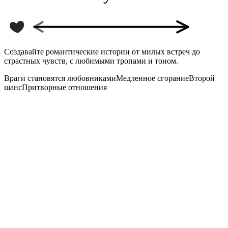
Создавайте романтические истории от милых встреч до
страстных чувств, с любимыми тропами и тоном.
Враги становятся любовниками
Медленное сгорание
Второй
шанс
Притворные отношения
Идея истории
Случайная идея
И модель
зык вывода
оджанр
омантический троп
Уровень страстности
Расширенные настройки