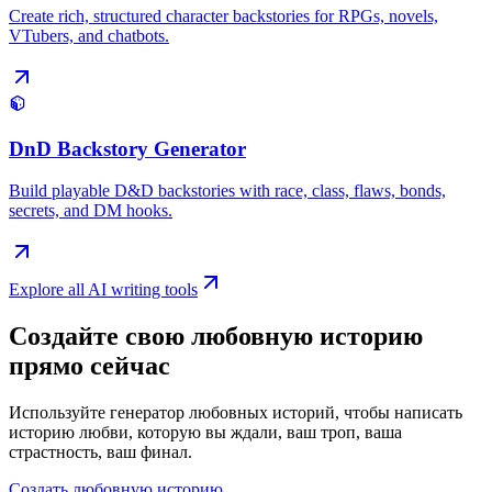
Create rich, structured character backstories for RPGs, novels,
VTubers, and chatbots.
DnD Backstory Generator
Build playable D&D backstories with race, class, flaws, bonds,
secrets, and DM hooks.
Explore all AI writing tools
Создайте свою любовную историю
прямо сейчас
Используйте генератор любовных историй, чтобы написать
историю любви, которую вы ждали, ваш троп, ваша
страстность, ваш финал.
Создать любовную историю