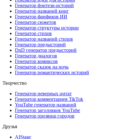
Генератор фэнтези-историй
Генератор названий книг
Генератор фанфиков ИИ
Генератор сюжетов
Генератор структуры истории
Генератор стихов
Генератор названий стихов
Генератор предысторий
DnD генератор предысторий
Генератор диалогов
Генератор комиксов
Генератор сказок на ночь
Генератор романтических историй
Творчество
Генератор неверных цитат
Генератор комментариев TikTok
YouTube генератор названий
Генератор заголовков YouTube
Генератор прозвищ городов
Друзья
AIStage