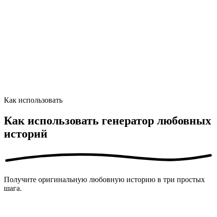
Создать историю
hortcuts:
Generate
⌘⏎ / Ctrl⏎
·
Focus input
⌘F / CtrlF
Ваша любовная история
Ваша оригинальная любовная история, яркие персонажи,
трепетное напряжение и идеальный финал, появится здесь.
Как использовать
Как использовать генератор любовных
историй
Получите оригинальную любовную историю в три простых
шага.