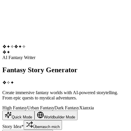
❖
✦
✧
❖
✦
✧
❖
✦
AI Fantasy Writer
Fantasy
Story
Generator
❖
✧
✦
Create immersive fantasy worlds with AI-powered storytelling.
From epic quests to mystical adventures.
High Fantasy
Urban Fantasy
Dark Fantasy
Xianxia
Quick Mode
Worldbuilder Mode
Story Idea
*
Überrasch mich